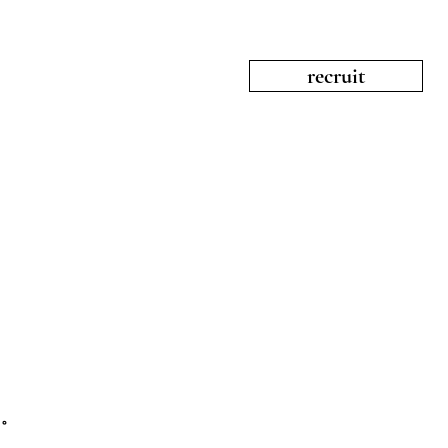
recruit
ト。