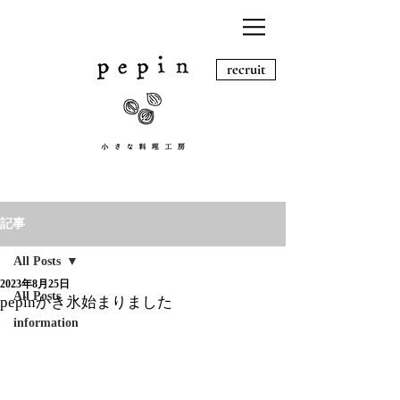
recruit
記事
All Posts
2023年8月25日
All Posts
pepinかき氷始まりました
information