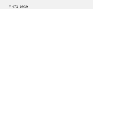
〒473-0939
愛知県豊田市堤本町本地23
TEL /050-3745-7363
営業日 / 水・木
駐車場 /４台