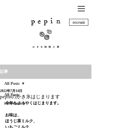
recruit
記事
All Posts
2022年7月14日
All Posts
pepinのかき氷はじまります
今年もようやくはじまります。
information
お味は、
ほうじ茶ミルク、
いちごミルク、