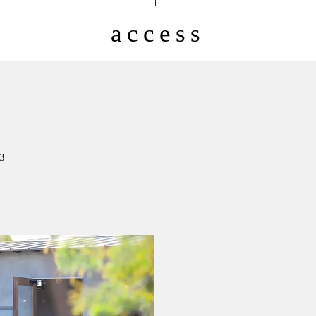
access
3