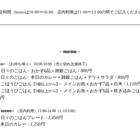
r
e
d
時間（bentoは10:00〜16:00、店内利用は11:00〜13:00の間でご記入くだ
- menu -
to>
（お持ち帰り）
10:00-16:00（
売り切れ次第終了）
日々のごはん− おかず6品＋雑穀ごはん /
800円
.
日々のごはん− 本日のカレー＋雑穀ごはん＋デリ＋サラダ /
800円
.
ごほうびごはん
− メインお肉＋おかず7品＋白米 /
1,120
【5個以上から】
.
ごほうびごはん
− メインお魚＋おかず6品＋炊き込みごはん
【5個以上から】
円​
é menu>
（店内利用）
11:00-14:00（L.O13:00）
日々のごはんプレート /
1,450円
.
本日のカレー /
1,250
円