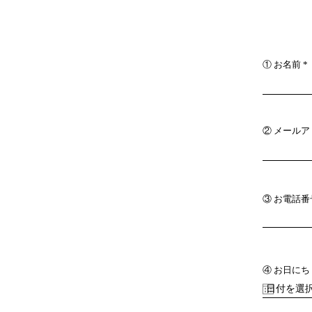
① お名前
② メール
③ お電話番
④ お日に