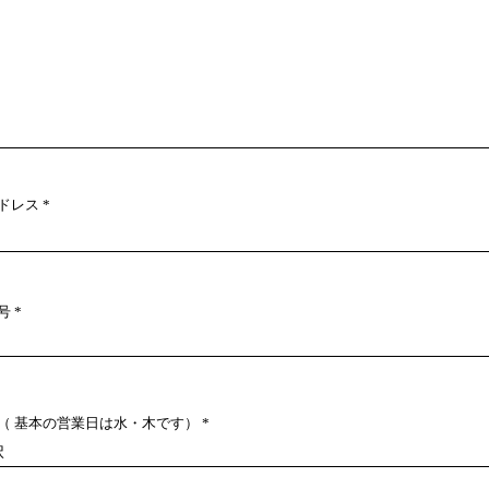
アドレス
号
r
ち（ 基本の営業日は水・木です）
*
e
q
u
i