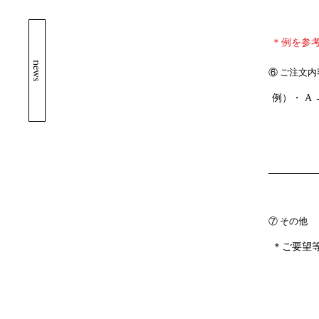
＊例を参
news
⑥ ご注文
⑦ その他