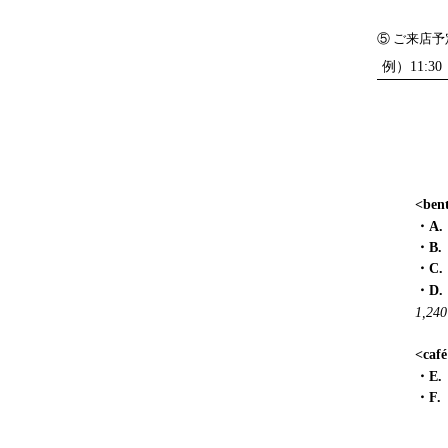
⑤ ご来店予定
<ben
・A.
・B
・C
・D
1,240
<caf
・E.
・F